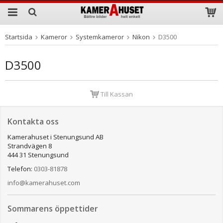
Startsida
Kameror
Systemkameror
Nikon
D3500
Produkten har blivit tillagd i varukorgen
D3500
Till Kassan
Kontakta oss
Kamerahuset i Stenungsund AB
Strandvägen 8
444 31 Stenungsund
Telefon:
0303-81878
info@kamerahuset.com
Sommarens öppettider