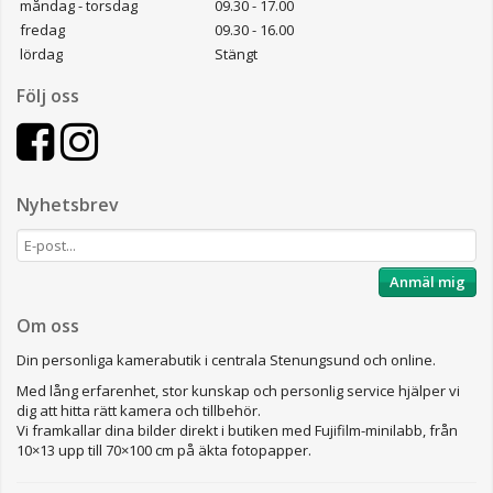
måndag - torsdag
09.30 - 17.00
fredag
09.30 - 16.00
lördag
Stängt
Följ oss
Nyhetsbrev
Anmäl mig
Om oss
Din personliga kamerabutik i centrala Stenungsund och online.
Med lång erfarenhet, stor kunskap och personlig service hjälper vi
dig att hitta rätt kamera och tillbehör.
Vi framkallar dina bilder direkt i butiken med Fujifilm-minilabb, från
10×13 upp till 70×100 cm på äkta fotopapper.