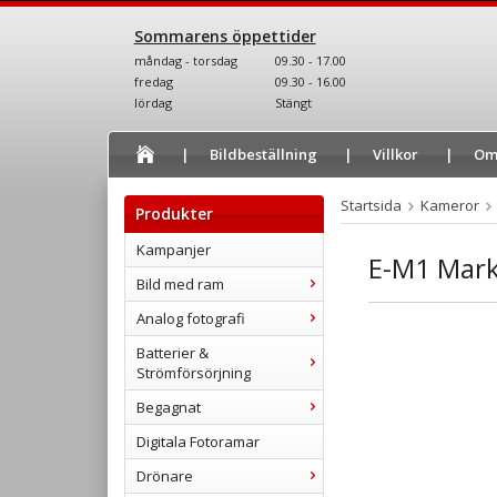
Sommarens öppettider
måndag - torsdag
09.30 - 17.00
fredag
09.30 - 16.00
lördag
Stängt
Bildbeställning
Villkor
Om
Startsida
Kameror
Produkter
Kampanjer
E-M1 Mark 
Bild med ram
Analog fotografi
Batterier &
Strömförsörjning
Begagnat
Digitala Fotoramar
Drönare