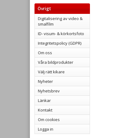
Övrigt
Digitalisering av video &
smalfilm
ID- visum- & körkortsfoto
Integritetspolicy (GDPR)
Om oss
Våra bildprodukter
Välj rätt kikare
Nyheter
Nyhetsbrev
Länkar
Kontakt
Om cookies
Logga in