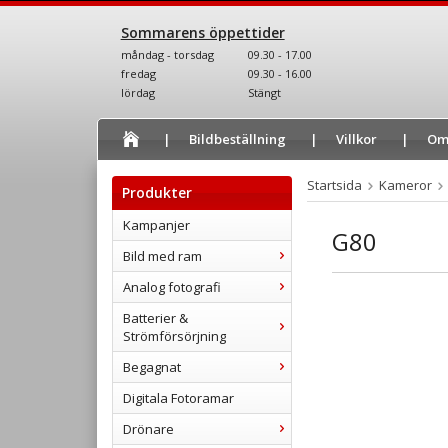
Sommarens öppettider
måndag - torsdag
09.30 - 17.00
fredag
09.30 - 16.00
lördag
Stängt
Bildbeställning
Villkor
Om
Startsida
Kameror
Produkter
Kampanjer
G80
Bild med ram
Analog fotografi
Batterier &
Strömförsörjning
Begagnat
Digitala Fotoramar
Drönare