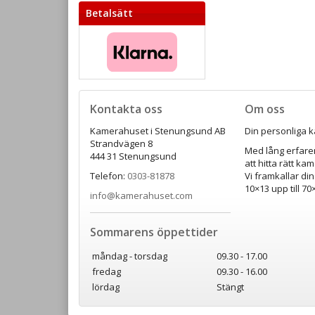
Betalsätt
Kontakta oss
Om oss
Kamerahuset i Stenungsund AB
Din personliga k
Strandvägen 8
Med lång erfaren
444 31 Stenungsund
att hitta rätt ka
Telefon:
0303-81878
Vi framkallar din
10×13 upp till 7
info@kamerahuset.com
Sommarens öppettider
måndag - torsdag
09.30 - 17.00
fredag
09.30 - 16.00
lördag
Stängt