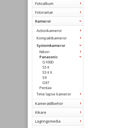
Fotoalbum
Fotoramar
Kameror
Actionkameror
Kompaktkameror
Systemkameror
Nikon
Panasonic
G100D
S5 II
S5 II X
S9
G97
Pentax
Time lapse kameror
Kameratillbehör
Kikare
Lagringsmedia