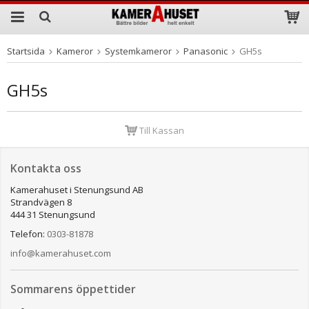
Startsida
Kameror
Systemkameror
Panasonic
GH5s
Produkten har blivit tillagd i varukorgen
GH5s
Till Kassan
Kontakta oss
Kamerahuset i Stenungsund AB
Strandvägen 8
444 31 Stenungsund
Telefon:
0303-81878
info@kamerahuset.com
Sommarens öppettider