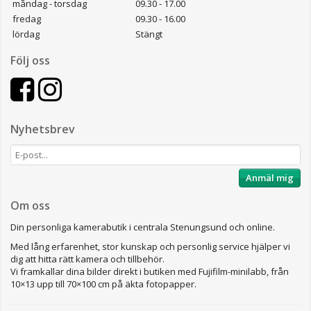
måndag - torsdag
09.30 - 17.00
fredag
09.30 - 16.00
lördag
Stängt
Följ oss
Nyhetsbrev
Anmäl mig
Om oss
Din personliga kamerabutik i centrala Stenungsund och online.
Med lång erfarenhet, stor kunskap och personlig service hjälper vi
dig att hitta rätt kamera och tillbehör.
Vi framkallar dina bilder direkt i butiken med Fujifilm-minilabb, från
10×13 upp till 70×100 cm på äkta fotopapper.