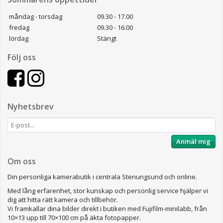
måndag - torsdag
09.30 - 17.00
fredag
09.30 - 16.00
lördag
Stängt
Följ oss
Nyhetsbrev
Anmäl mig
Om oss
Din personliga kamerabutik i centrala Stenungsund och online.
Med lång erfarenhet, stor kunskap och personlig service hjälper vi
dig att hitta rätt kamera och tillbehör.
Vi framkallar dina bilder direkt i butiken med Fujifilm-minilabb, från
10×13 upp till 70×100 cm på äkta fotopapper.