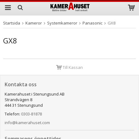
Startsida
Kameror
Systemkameror
Panasonic
GX8
Produkten har blivit tillagd i varukorgen
GX8
Till Kassan
Kontakta oss
Kamerahuset i Stenungsund AB
Strandvägen 8
444 31 Stenungsund
Telefon:
0303-81878
info@kamerahuset.com
Sommarens öppettider