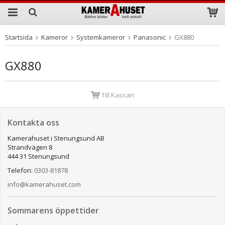
Startsida
Kameror
Systemkameror
Panasonic
GX880
Produkten har blivit tillagd i varukorgen
GX880
Till Kassan
Kontakta oss
Kamerahuset i Stenungsund AB
Strandvägen 8
444 31 Stenungsund
Telefon:
0303-81878
info@kamerahuset.com
Sommarens öppettider