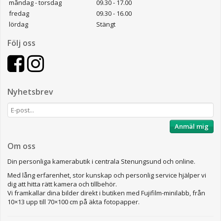
måndag - torsdag
09.30 - 17.00
fredag
09.30 - 16.00
lördag
Stängt
Följ oss
Nyhetsbrev
Anmäl mig
Om oss
Din personliga kamerabutik i centrala Stenungsund och online.
Med lång erfarenhet, stor kunskap och personlig service hjälper vi
dig att hitta rätt kamera och tillbehör.
Vi framkallar dina bilder direkt i butiken med Fujifilm-minilabb, från
10×13 upp till 70×100 cm på äkta fotopapper.