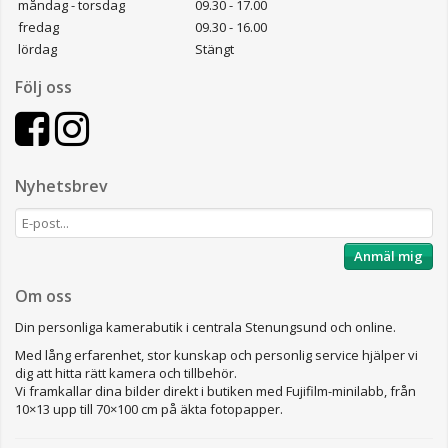
måndag - torsdag
09.30 - 17.00
fredag
09.30 - 16.00
lördag
Stängt
Följ oss
Nyhetsbrev
Anmäl mig
Om oss
Din personliga kamerabutik i centrala Stenungsund och online.
Med lång erfarenhet, stor kunskap och personlig service hjälper vi
dig att hitta rätt kamera och tillbehör.
Vi framkallar dina bilder direkt i butiken med Fujifilm-minilabb, från
10×13 upp till 70×100 cm på äkta fotopapper.