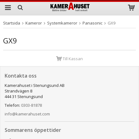
Startsida
Kameror
Systemkameror
Panasonic
GX9
Produkten har blivit tillagd i varukorgen
GX9
Till Kassan
Kontakta oss
Kamerahuset i Stenungsund AB
Strandvägen 8
444 31 Stenungsund
Telefon:
0303-81878
info@kamerahuset.com
Sommarens öppettider