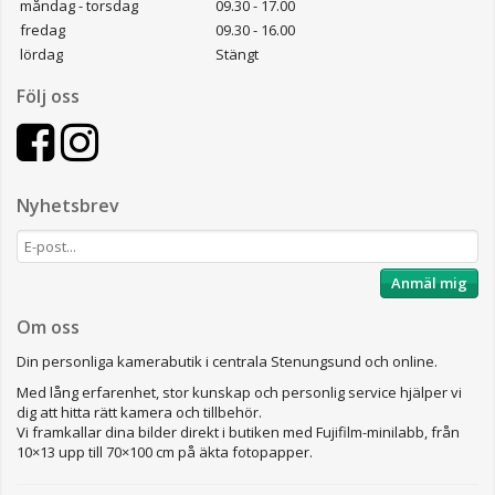
måndag - torsdag
09.30 - 17.00
fredag
09.30 - 16.00
lördag
Stängt
Följ oss
Nyhetsbrev
Anmäl mig
Om oss
Din personliga kamerabutik i centrala Stenungsund och online.
Med lång erfarenhet, stor kunskap och personlig service hjälper vi
dig att hitta rätt kamera och tillbehör.
Vi framkallar dina bilder direkt i butiken med Fujifilm-minilabb, från
10×13 upp till 70×100 cm på äkta fotopapper.