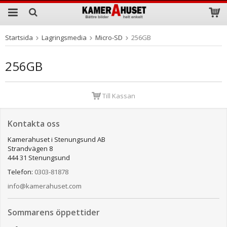
Startsida
Lagringsmedia
Micro-SD
256GB
Produkten har blivit tillagd i varukorgen
256GB
Till Kassan
Kontakta oss
Kamerahuset i Stenungsund AB
Strandvägen 8
444 31 Stenungsund
Telefon:
0303-81878
info@kamerahuset.com
Sommarens öppettider