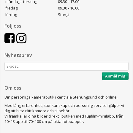
måndag - torsdag
09.30 - 17.00
fredag
09.30 - 16.00
lördag
Stängt
Följ oss
Nyhetsbrev
Anmäl mig
Om oss
Din personliga kamerabutik i centrala Stenungsund och online.
Med lång erfarenhet, stor kunskap och personlig service hjälper vi
dig att hitta rätt kamera och tillbehör.
Vi framkallar dina bilder direkt i butiken med Fujifilm-minilabb, från
10×13 upp till 70×100 cm på äkta fotopapper.