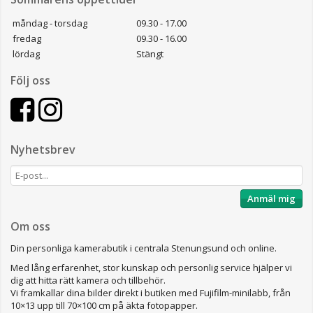
måndag - torsdag
09.30 - 17.00
fredag
09.30 - 16.00
lördag
Stängt
Följ oss
Nyhetsbrev
Anmäl mig
Om oss
Din personliga kamerabutik i centrala Stenungsund och online.
Med lång erfarenhet, stor kunskap och personlig service hjälper vi
dig att hitta rätt kamera och tillbehör.
Vi framkallar dina bilder direkt i butiken med Fujifilm-minilabb, från
10×13 upp till 70×100 cm på äkta fotopapper.