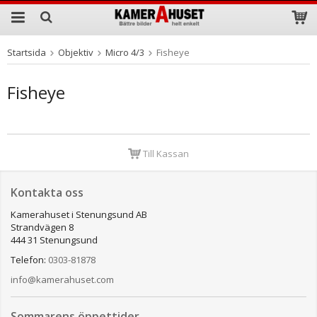
Startsida
Objektiv
Micro 4/3
Fisheye
Produkten har blivit tillagd i varukorgen
Fisheye
Till Kassan
Kontakta oss
Kamerahuset i Stenungsund AB
Strandvägen 8
444 31 Stenungsund
Telefon:
0303-81878
info@kamerahuset.com
Sommarens öppettider