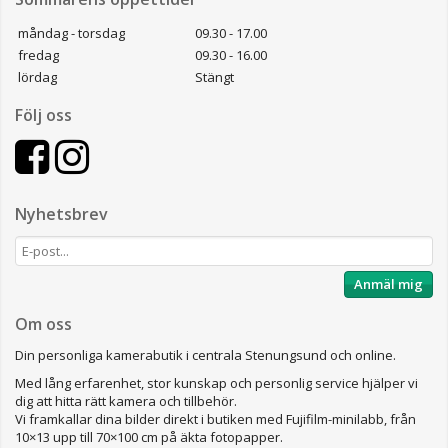
måndag - torsdag
09.30 - 17.00
fredag
09.30 - 16.00
lördag
Stängt
Följ oss
Nyhetsbrev
Anmäl mig
Om oss
Din personliga kamerabutik i centrala Stenungsund och online.
Med lång erfarenhet, stor kunskap och personlig service hjälper vi
dig att hitta rätt kamera och tillbehör.
Vi framkallar dina bilder direkt i butiken med Fujifilm-minilabb, från
10×13 upp till 70×100 cm på äkta fotopapper.