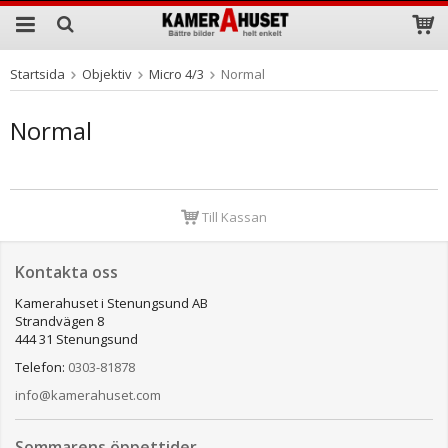
Startsida
Objektiv
Micro 4/3
Normal
Produkten har blivit tillagd i varukorgen
Normal
Till Kassan
Kontakta oss
Kamerahuset i Stenungsund AB
Strandvägen 8
444 31 Stenungsund
Telefon:
0303-81878
info@kamerahuset.com
Sommarens öppettider