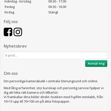
måndag - torsdag
09.30 - 17.00
fredag
09.30 - 16.00
lördag
Stängt
Följ oss
Nyhetsbrev
Anmäl mig
Om oss
Din personliga kamerabutik i centrala Stenungsund och online.
Med lång erfarenhet, stor kunskap och personlig service hjälper vi
dig att hitta rätt kamera och tillbehör.
Vi framkallar dina bilder direkt i butiken med Fujifilm-minilabb, från
10×13 upp till 70×100 cm på äkta fotopapper.