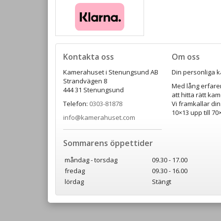
Kontakta oss
Om oss
Kamerahuset i Stenungsund AB
Din personliga k
Strandvägen 8
Med lång erfaren
444 31 Stenungsund
att hitta rätt ka
Telefon:
0303-81878
Vi framkallar din
10×13 upp till 7
info@kamerahuset.com
Sommarens öppettider
måndag - torsdag
09.30 - 17.00
fredag
09.30 - 16.00
lördag
Stängt