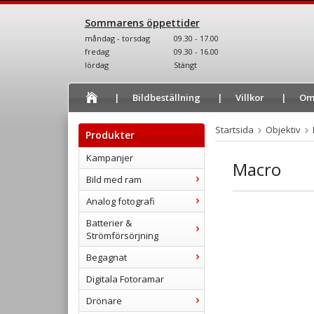
Sommarens öppettider
måndag - torsdag
09.30 - 17.00
fredag
09.30 - 16.00
lördag
Stängt
Bildbeställning
Villkor
Om
Startsida
Objektiv
Produkter
Kampanjer
Macro
Bild med ram
Analog fotografi
Batterier &
Strömförsörjning
Begagnat
Digitala Fotoramar
Drönare