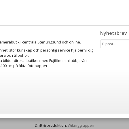
Nyhetsbrev
amerabutik i centrala Stenungsund och online.
het, stor kunskap och personlig service hjälper vi dig
mera och tillbehör.
a bilder direkt i butiken med Fujifilm-minilabb, från
0×100 cm på äkta fotopapper.
Drift & produktion:
Wikinggruppen