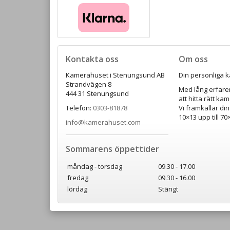
Kontakta oss
Om oss
Kamerahuset i Stenungsund AB
Din personliga k
Strandvägen 8
Med lång erfaren
444 31 Stenungsund
att hitta rätt ka
Telefon:
0303-81878
Vi framkallar din
10×13 upp till 7
info@kamerahuset.com
Sommarens öppettider
måndag - torsdag
09.30 - 17.00
fredag
09.30 - 16.00
lördag
Stängt