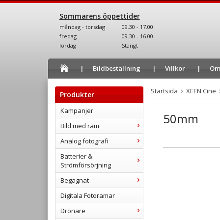
Sommarens öppettider
måndag - torsdag
09.30 - 17.00
fredag
09.30 - 16.00
lördag
Stängt
Bildbeställning
Villkor
Om
Startsida
XEEN Cine
Produkter
Kampanjer
50mm
Bild med ram
Analog fotografi
Batterier &
Strömförsörjning
Begagnat
Digitala Fotoramar
Drönare