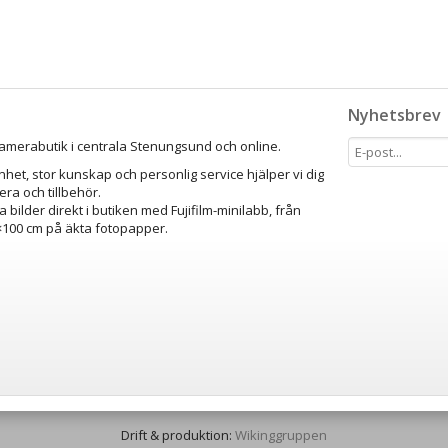
Nyhetsbrev
amerabutik i centrala Stenungsund och online.
het, stor kunskap och personlig service hjälper vi dig
mera och tillbehör.
a bilder direkt i butiken med Fujifilm-minilabb, från
0×100 cm på äkta fotopapper.
Drift & produktion:
Wikinggruppen