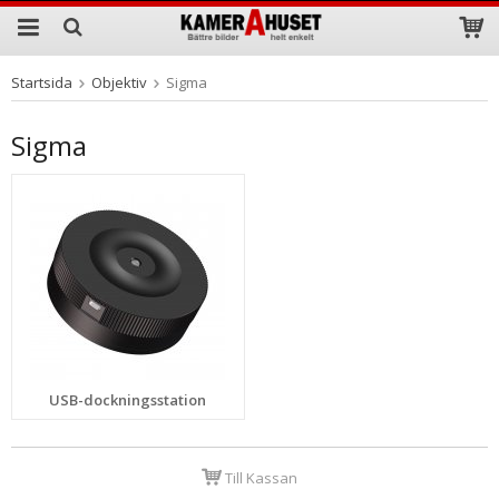
Startsida
Objektiv
Sigma
Produkten har blivit tillagd i varukorgen
Sigma
USB-dockningsstation
Till Kassan