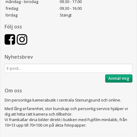
måndag - torsdag
09.30 - 17.00
fredag
09.30 - 16.00
lördag
Stängt
Följ oss
Nyhetsbrev
Anmäl mig
Om oss
Din personliga kamerabutik i centrala Stenungsund och online.
Med lång erfarenhet, stor kunskap och personlig service hjälper vi
dig att hitta rätt kamera och tillbehör.
Vi framkallar dina bilder direkt i butiken med Fujifilm-minilabb, från
10×13 upp till 70×100 cm på äkta fotopapper.