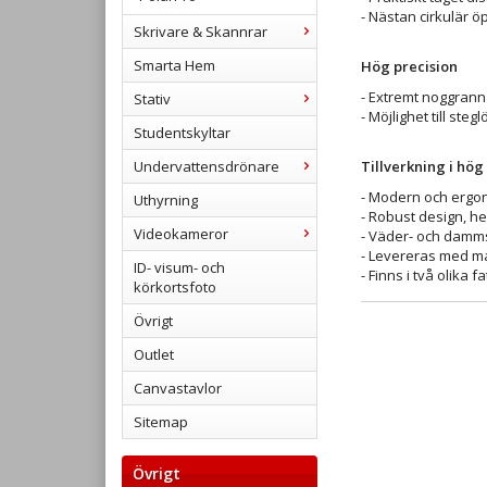
- Nästan cirkulär 
Skrivare & Skannrar
Smarta Hem
Hög precision
- Extremt noggrann
Stativ
- Möjlighet till ste
Studentskyltar
Undervattensdrönare
Tillverkning i hög 
- Modern och ergo
Uthyrning
- Robust design, hel
Videokameror
- Väder- och dam
- Levereras med m
ID- visum- och
- Finns i två olika 
körkortsfoto
Övrigt
Outlet
Canvastavlor
Sitemap
Övrigt