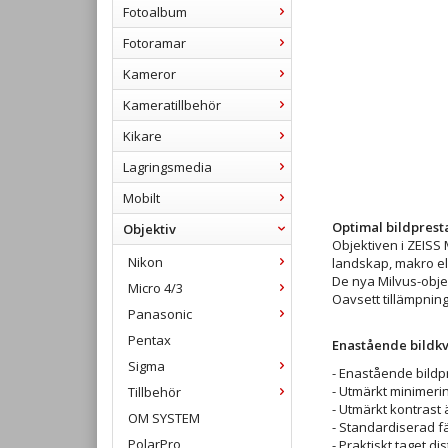
Fotoalbum
Fotoramar
Kameror
Kameratillbehör
Kikare
Lagringsmedia
Mobilt
Optimal bildprest
Objektiv
Objektiven i ZEISS
Nikon
landskap, makro ell
De nya Milvus-obje
Micro 4/3
Oavsett tillämpning
Panasonic
Pentax
Enastående bildkv
Sigma
- Enastående bild
- Utmärkt minimeri
Tillbehör
- Utmärkt kontrast 
OM SYSTEM
- Standardiserad f
PolarPro
- Praktiskt taget dis