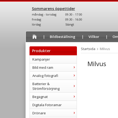
Sommarens öppettider
måndag - torsdag
09.30 - 17.00
fredag
09.30 - 16.00
lördag
Stängt
Bildbeställning
Villkor
Om
Startsida
Milvus
Produkter
Kampanjer
Milvus
Bild med ram
Analog fotografi
Batterier &
Strömförsörjning
Begagnat
Digitala Fotoramar
Drönare