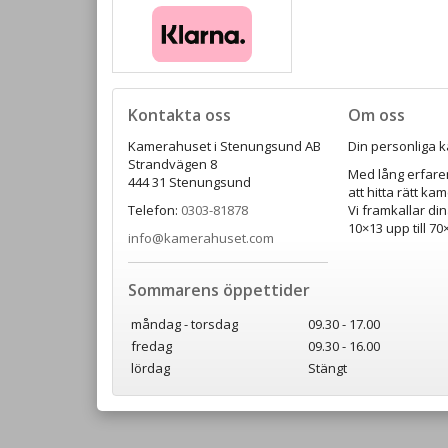
Kontakta oss
Om oss
Kamerahuset i Stenungsund AB
Din personliga k
Strandvägen 8
Med lång erfaren
444 31 Stenungsund
att hitta rätt ka
Telefon:
0303-81878
Vi framkallar din
10×13 upp till 7
info@kamerahuset.com
Sommarens öppettider
måndag - torsdag
09.30 - 17.00
fredag
09.30 - 16.00
lördag
Stängt