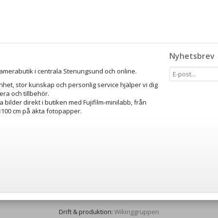
Nyhetsbrev
amerabutik i centrala Stenungsund och online.
het, stor kunskap och personlig service hjälper vi dig
mera och tillbehör.
a bilder direkt i butiken med Fujifilm-minilabb, från
0×100 cm på äkta fotopapper.
Drift & produktion:
Wikinggruppen