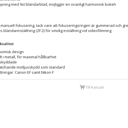
öppning med 9st bländarblad, möjliggör en ovanligt harmonisk bokeh
 manuell fokusering, tack vare att fokuseringsringen är gummerad och gr
glös bländarinställning (ZF.2) för smidig inställning vid videofilmning
kvalitet
nomisk design
t i metall, för maximal hållbarhet
mskyddade
atchande motljusskydd som standard
fattningar: Canon EF samt Nikon F
Till Kassan