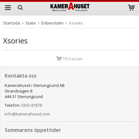
Startsida
Stativ
Enbenstativ
Xsories
Produkten har blivit tillagd i varukorgen
Xsories
Till Kassan
Kontakta oss
Kamerahuset i Stenungsund AB
Strandvägen 8
444 31 Stenungsund
Telefon:
0303-81878
info@kamerahuset.com
Sommarens öppettider