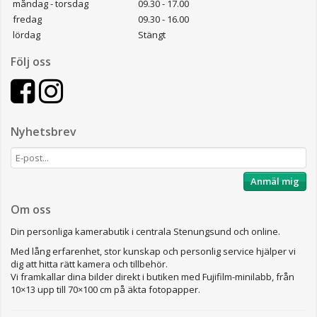
måndag - torsdag
09.30 - 17.00
fredag
09.30 - 16.00
lördag
Stängt
Följ oss
Nyhetsbrev
Anmäl mig
Om oss
Din personliga kamerabutik i centrala Stenungsund och online.
Med lång erfarenhet, stor kunskap och personlig service hjälper vi
dig att hitta rätt kamera och tillbehör.
Vi framkallar dina bilder direkt i butiken med Fujifilm-minilabb, från
10×13 upp till 70×100 cm på äkta fotopapper.