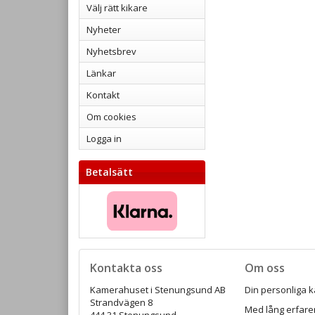
Välj rätt kikare
Nyheter
Nyhetsbrev
Länkar
Kontakt
Om cookies
Logga in
Betalsätt
Kontakta oss
Om oss
Kamerahuset i Stenungsund AB
Din personliga k
Strandvägen 8
Med lång erfaren
444 31 Stenungsund