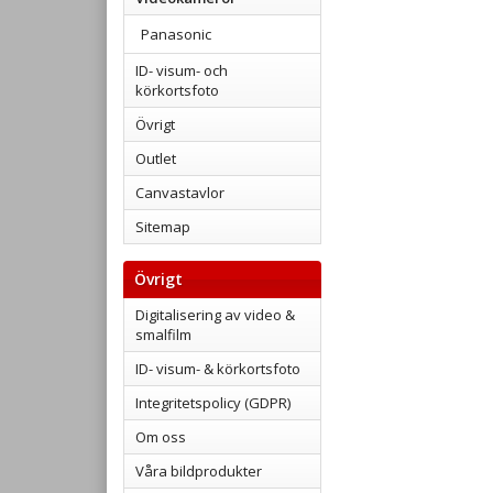
Panasonic
ID- visum- och
körkortsfoto
Övrigt
Outlet
Canvastavlor
Sitemap
Övrigt
Digitalisering av video &
smalfilm
ID- visum- & körkortsfoto
Integritetspolicy (GDPR)
Om oss
Våra bildprodukter