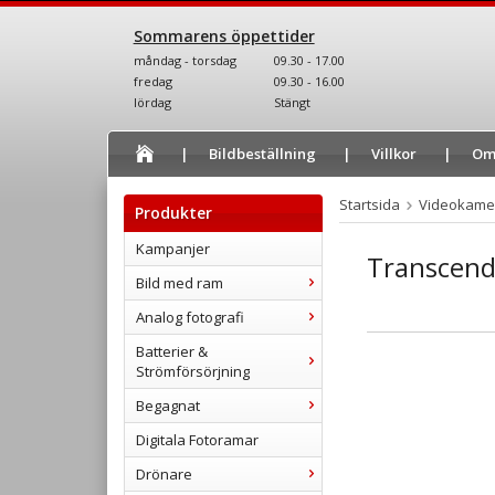
Sommarens öppettider
måndag - torsdag
09.30 - 17.00
fredag
09.30 - 16.00
lördag
Stängt
Bildbeställning
Villkor
Om
Startsida
Videokame
Produkter
Kampanjer
Transcen
Bild med ram
Analog fotografi
Batterier &
Strömförsörjning
Begagnat
Digitala Fotoramar
Drönare