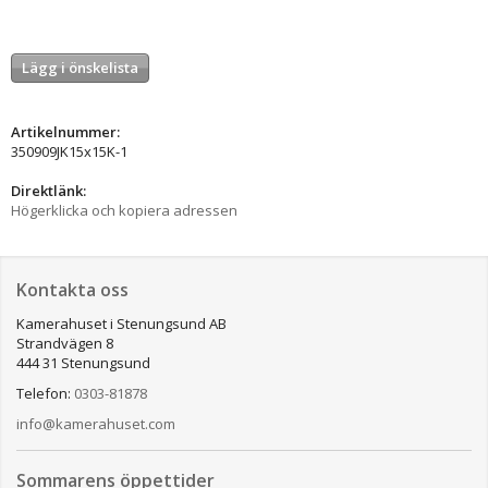
Lägg i önskelista
Artikelnummer:
350909JK15x15K-1
Direktlänk:
Högerklicka och kopiera adressen
Kontakta oss
Kamerahuset i Stenungsund AB
Strandvägen 8
444 31 Stenungsund
Telefon:
0303-81878
info@kamerahuset.com
Sommarens öppettider