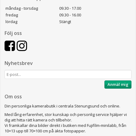
måndag - torsdag
09.30 - 17.00
fredag
09.30 - 16.00
lördag
Stängt
Följ oss
Nyhetsbrev
Anmäl mig
Om oss
Din personliga kamerabutik i centrala Stenungsund och online.
Med lång erfarenhet, stor kunskap och personlig service hjälper vi
dig att hitta rätt kamera och tillbehör.
Vi framkallar dina bilder direkt i butiken med Fujifilm-minilabb, från
10×13 upp till 70×100 cm på äkta fotopapper.