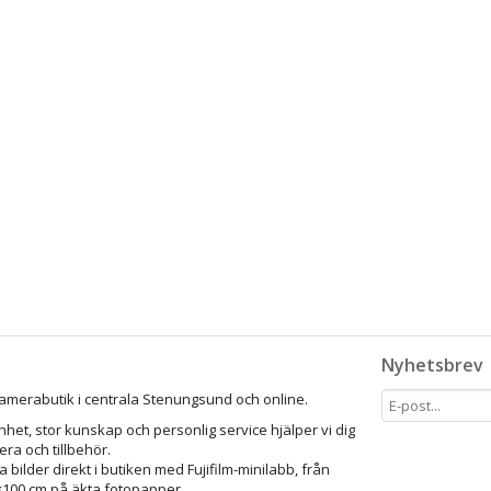
Nyhetsbrev
amerabutik i centrala Stenungsund och online.
het, stor kunskap och personlig service hjälper vi dig
mera och tillbehör.
a bilder direkt i butiken med Fujifilm-minilabb, från
0×100 cm på äkta fotopapper.