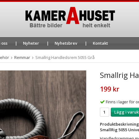
 oss
Nyheter
Nyhetsbrev
Kontakt
behör
Remmar
Smallrig Handledsrem 5055 Grå
Smallrig H
199 kr
Finns i lager för
Lägg i varuk
Produktbeskrivning
SmallRig 5055 Unive
Handledsremmen mont