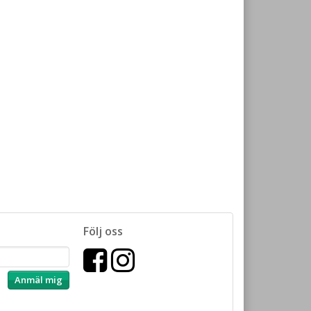
Följ oss
Anmäl mig