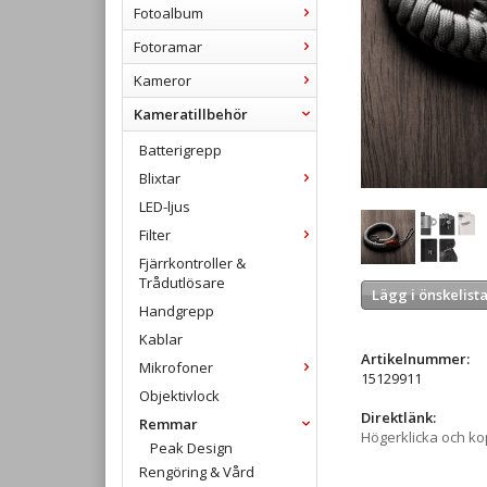
Fotoalbum
Fotoramar
Kameror
Kameratillbehör
Batterigrepp
Blixtar
LED-ljus
Filter
Fjärrkontroller &
Trådutlösare
Lägg i önskelist
Handgrepp
Kablar
Artikelnummer:
Mikrofoner
15129911
Objektivlock
Direktlänk:
Remmar
Högerklicka och k
Peak Design
Rengöring & Vård