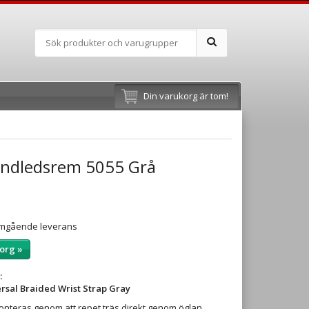
Din varukorg är tom!
andledsrem 5055 Grå
 omgående leverans
org »
:
rsal Braided Wrist Strap Gray
eras genom att repet träs direkt genom öglan