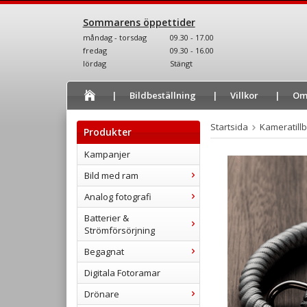
Sommarens öppettider
måndag - torsdag
09.30 - 17.00
fredag
09.30 - 16.00
lördag
Stängt
Bildbeställning
Villkor
Om
Startsida
Kameratill
Produkter
Kampanjer
Bild med ram
Analog fotografi
Batterier &
Strömförsörjning
Begagnat
Digitala Fotoramar
Drönare