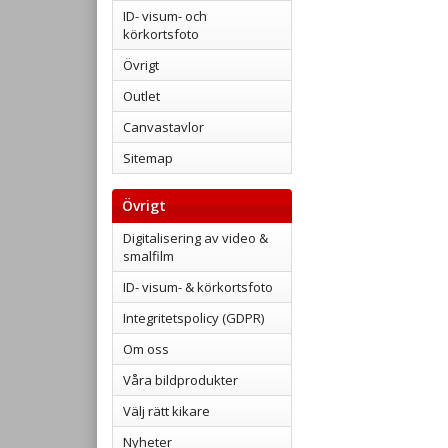
ID- visum- och
körkortsfoto
Övrigt
Outlet
Canvastavlor
Sitemap
Övrigt
Digitalisering av video &
smalfilm
ID- visum- & körkortsfoto
Integritetspolicy (GDPR)
Om oss
Våra bildprodukter
Välj rätt kikare
Nyheter