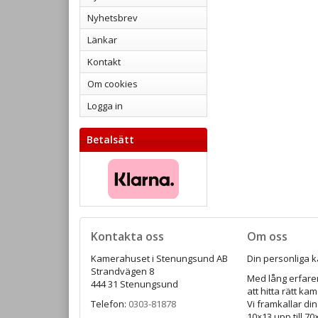
Nyhetsbrev
Länkar
Kontakt
Om cookies
Logga in
Betalsätt
Kontakta oss
Om oss
Kamerahuset i Stenungsund AB
Din personliga k
Strandvägen 8
Med lång erfaren
444 31 Stenungsund
att hitta rätt ka
Telefon:
0303-81878
Vi framkallar din
10×13 upp till 7