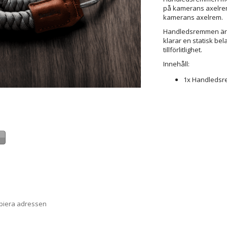
på kamerans axelrem,
kamerans axelrem.
Handledsremmen är ti
klarar en statisk bel
tillförlitlighet.
Innehåll:
1x Handledsr
a
opiera adressen